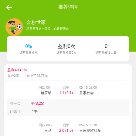
推荐详情
金粉世家
总是差那么一丢丢，也是很无奈
278
0%
盈利0次
0
粉丝数
近两周回报率
近两周推荐0次
近两周阅读人数
盈利493.1%
混合2串1 4元中了23.73元
周四 004
西甲
05-15 02:00
赫罗纳
1:1 (0:1)
皇家社会
胜平负
平(3.25)
让球-1
-1平
周四 005
西甲
05-15 03:30
皇马
2:0 (1:0)
皇家奥维耶多