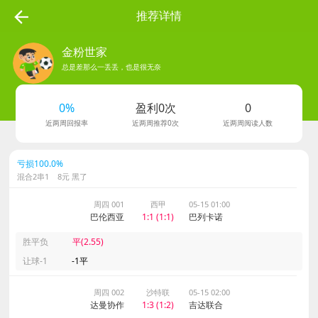
推荐详情
金粉世家
总是差那么一丢丢，也是很无奈
278
0%
盈利0次
0
粉丝数
近两周回报率
近两周推荐0次
近两周阅读人数
亏损100.0%
混合2串1 8元 黑了
周四 001
西甲
05-15 01:00
巴伦西亚
1:1 (1:1)
巴列卡诺
胜平负
平(2.55)
让球-1
-1平
周四 002
沙特联
05-15 02:00
达曼协作
1:3 (1:2)
吉达联合