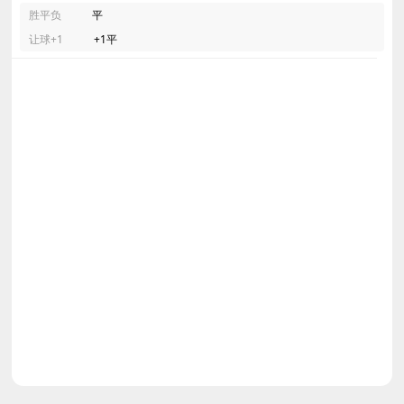
胜平负
平
让球+1
+1平