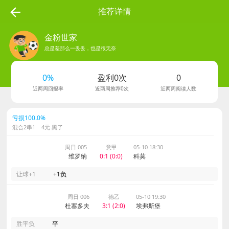
推荐详情
金粉世家
总是差那么一丢丢，也是很无奈
278
0%
盈利0次
0
粉丝数
近两周回报率
近两周推荐0次
近两周阅读人数
亏损100.0%
混合2串1 4元 黑了
周日 005
意甲
05-10 18:30
维罗纳
0:1 (0:0)
科莫
让球+1
+1负
周日 006
德乙
05-10 19:30
杜塞多夫
3:1 (2:0)
埃弗斯堡
胜平负
平