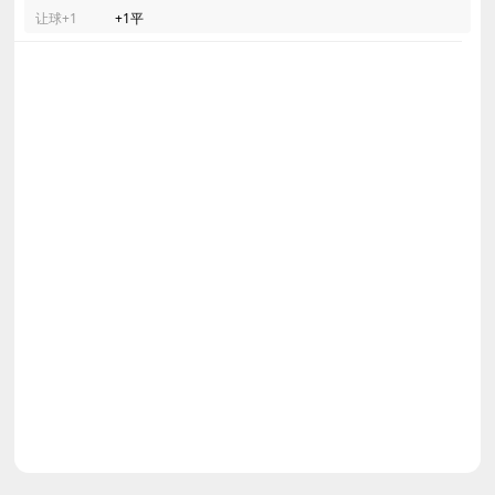
让球+1
+1平