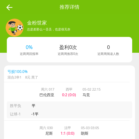
推荐详情
金粉世家
总是差那么一丢丢，也是很无奈
278
0%
盈利0次
0
粉丝数
近两周回报率
近两周推荐0次
近两周阅读人数
亏损100.0%
混合2串1 8元 黑了
周六 017
西甲
05-02 22:15
巴伦西亚
0:2 (0:0)
马竞
胜平负
平
让球-1
-1平
周六 030
法甲
05-03 03:05
尼斯
1:1 (0:0)
朗斯