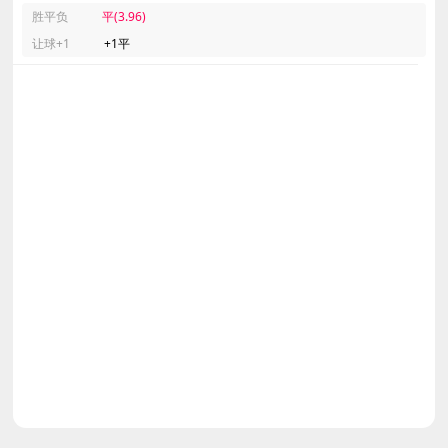
胜平负
平(3.96)
让球+1
+1平