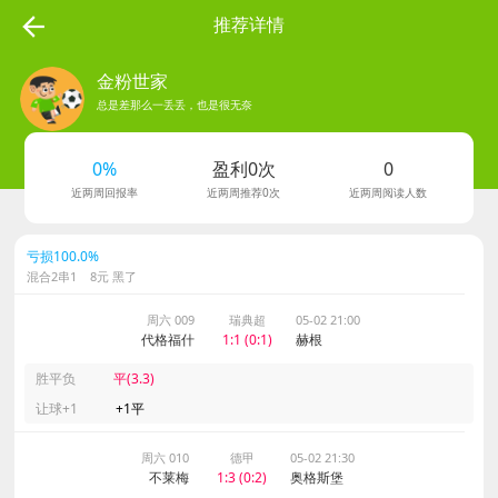
推荐详情
金粉世家
总是差那么一丢丢，也是很无奈
278
0%
盈利0次
0
粉丝数
近两周回报率
近两周推荐0次
近两周阅读人数
亏损100.0%
混合2串1 8元 黑了
周六 009
瑞典超
05-02 21:00
代格福什
1:1 (0:1)
赫根
胜平负
平(3.3)
让球+1
+1平
周六 010
德甲
05-02 21:30
不莱梅
1:3 (0:2)
奥格斯堡