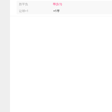
胜平负
平(3.1)
让球+1
+1平