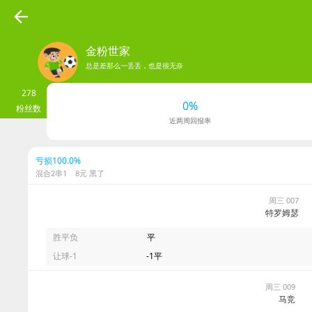
金粉世家
总是差那么一丢丢，也是很无奈
278
0%
粉丝数
近两周回报率
亏损100.0%
混合2串1 8元 黑了
周三 007
特罗姆瑟
胜平负
平
让球-1
-1平
周三 009
马竞