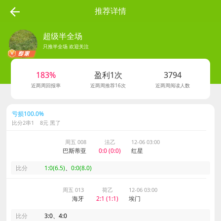
推荐详情
超级半全场
只推半全场 欢迎关注
1095
183%
盈利1次
3794
粉丝数
近两周回报率
近两周推荐16次
近两周阅读人数
亏损100.0%
比分2串1 8元 黑了
周五 008
法乙
12-06 03:00
巴斯蒂亚
0:0 (0:0)
红星
比分
1:0(6.5)
、
0:0(8.0)
周五 013
荷乙
12-06 03:00
海牙
2:1 (1:1)
埃门
比分
3:0、4:0