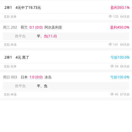
2串1
4元中了19.73元
盈利393.1%
竞彩-实单
133
64天前
周三 202
荷兰
0:1 (0:0)
阿尔及利亚
盈利450.0%
胜平负
平、
负(11.0)
竞彩-单场
141
64天前
2串1
4元 黑了
亏损100.0%
竞彩-实单
34
66天前
周日 003
日本
1:0 (0:0)
冰岛
亏损100.0%
胜平负
平、负
竞彩-单场
45
67天前