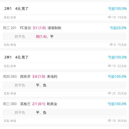
2串1
4元 黑了
亏损100.0%
竞彩-实单
19
14天前
周三 201
FC首尔
3:1 (1:0)
浦项制铁
亏损20.0%
胜平负
胜(1.6)
、平
竞彩-单场
6
15天前
2串1
4元 黑了
亏损100.0%
竞彩-实单
15
22天前
周四 083
西班牙
3:0 (1:0)
奥地利
亏损100.0%
胜平负
平、负
竞彩-单场
25
35天前
周三 080
英格兰
2:1 (0:1)
刚果金
亏损100.0%
胜平负
平、负
竞彩-单场
19
36天前